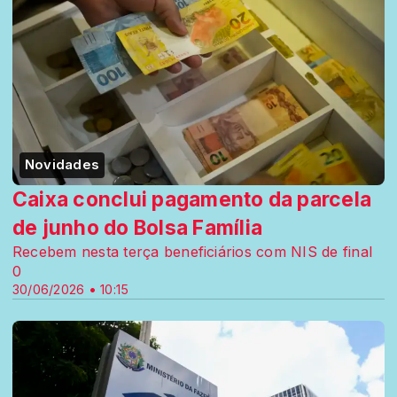
Novidades
Caixa conclui pagamento da parcela
de junho do Bolsa Família
Recebem nesta terça beneficiários com NIS de final
0
30/06/2026 • 10:15