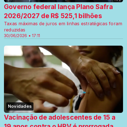
Governo federal lança Plano Safra
2026/2027 de R$ 525,1 bilhões
Taxas máximas de juros em linhas estratégicas foram
reduzidas
30/06/2026 • 17:11
Novidades
Vacinação de adolescentes de 15 a
19 anos contra o HPV é prorrogada