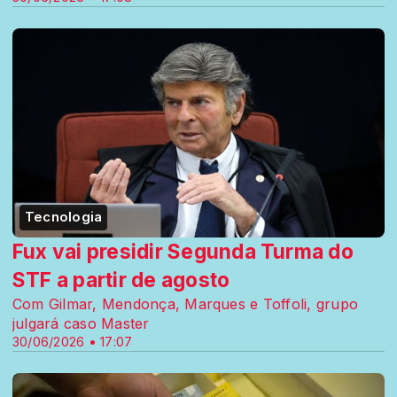
Tecnologia
Fux vai presidir Segunda Turma do
STF a partir de agosto
Com Gilmar, Mendonça, Marques e Toffoli, grupo
julgará caso Master
30/06/2026 • 17:07