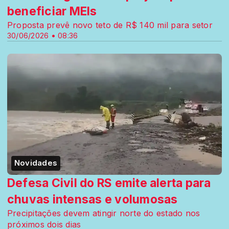
beneficiar MEIs
Proposta prevê novo teto de R$ 140 mil para setor
30/06/2026 • 08:36
Novidades
Defesa Civil do RS emite alerta para
chuvas intensas e volumosas
Precipitações devem atingir norte do estado nos
próximos dois dias