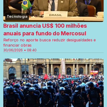
Tecnologia
Brasil anuncia US$ 100 milhões
anuais para fundo do Mercosul
Reforço no aporte busca reduzir desigualdades e
financiar obras
30/06/2026 • 08:40