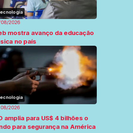
ecnologia
/08/2026
eb mostra avanço da educação
sica no país
ecnologia
/08/2026
D amplia para US$ 4 bilhões o
ndo para segurança na América