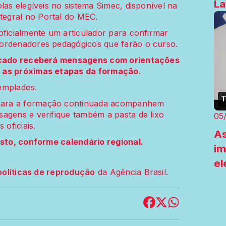
La
las elegíveis no sistema Simec, disponível na
egral no Portal do MEC.
oficialmente um articulador para confirmar
oordenadores pedagógicos que farão o curso.
dicado receberá mensagens com orientações
e as próximas etapas da formação
.
templados.
T
para a formação continuada acompanhem
agens e verifique também a pasta de lixo
05
 oficiais.
As
osto, conforme calendário regional.
im
el
políticas de reprodução
da Agência Brasil.