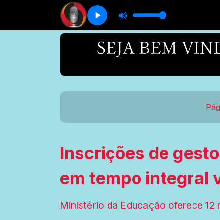
Pág
Inscrições de gest
em tempo integral v
Ministério da Educação oferece 12 