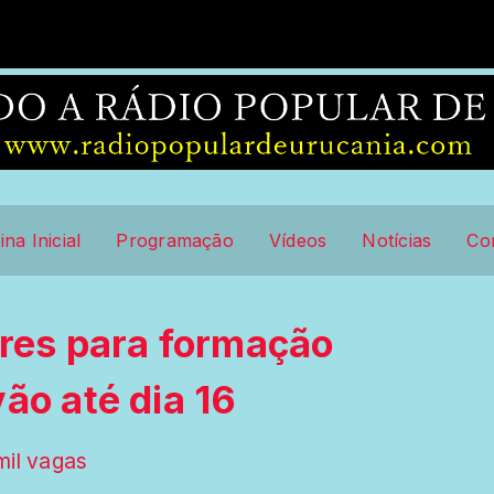
ina Inicial
Programação
Vídeos
Notícias
Co
ores para formação
ão até dia 16
mil vagas