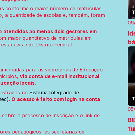
das conforme o maior número de matrículas
T
o, a quantidade de escolas e, também, foram
06
o atendidos ao menos dois gestores em
Id
m maior quantitativo de matrículas em
bá
staduais e do Distrito Federal.
aminhadas para as secretarias de Educação
nicípios,
via conta de e-mail institucional
ducação locais
.
gistrados no
Sistema Integrado de
T
mec)
.
O acesso é feito com login na conta
05
obre o processo de inscrição e o link de
BI
fu
ores pedagógicos, as secretarias de