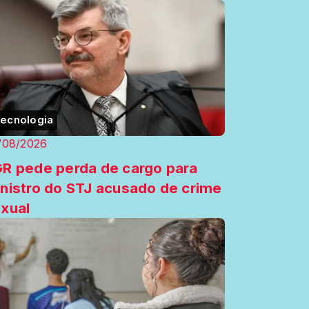
ecnologia
/08/2026
R pede perda de cargo para
nistro do STJ acusado de crime
xual