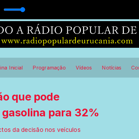
 MACEDO
ina Inicial
Programação
Vídeos
Notícias
Co
ão que pode
 gasolina para 32%
ctos da decisão nos veículos