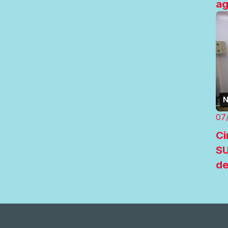
a
N
07
Ci
S
de