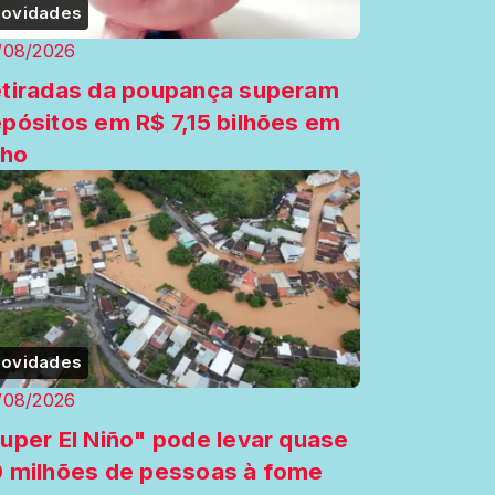
ovidades
/08/2026
tiradas da poupança superam
pósitos em R$ 7,15 bilhões em
lho
ovidades
/08/2026
uper El Niño" pode levar quase
 milhões de pessoas à fome