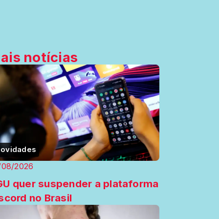
ais notícias
ovidades
/08/2026
U quer suspender a plataforma
scord no Brasil