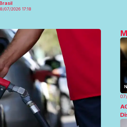
Brasil
8/07/2026 17:18
M
N
07
AG
Di