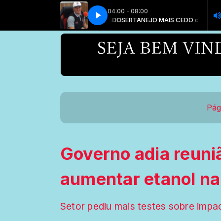
04:00 - 08:00
MAIS CEDO com CARLOS MACEDO
SERTANEJO MAIS CEDO com CARLOS
Pág
Governo adia reuni
aumentar etanol na
Setor pediu mais testes sobre impa