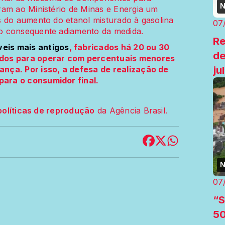
N
ram ao Ministério de Minas e Energia um
s do aumento do etanol misturado à gasolina
07
o consequente adiamento da medida.
Re
eis mais antigos
, fabricados há 20 ou 30
de
idos para operar com percentuais menores
ju
nça. Por isso, a defesa de realização de
ara o consumidor final.
políticas de reprodução
da Agência Brasil.
N
07
“S
50