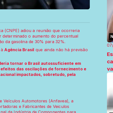
ca (CNPE) adiou a reunião que ocorreria
ser determinado o aumento do percentual
N
ção da gasolina de 30% para 32%.
07
u à
Agência Brasil
que ainda não há previsão
Es
ca
ria tornar o Brasil autossuficiente em
va
s efeitos das oscilações de fornecimento e
nacional impactados, sobretudo, pela
e Veículos Automotores (Anfavea), a
rtadoras e Fabricantes de Veiculos
onal da Indústria de Componentes para