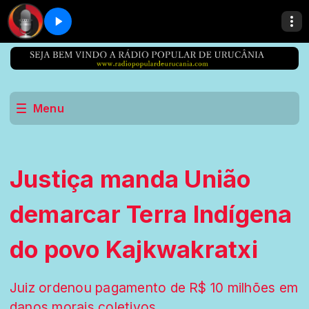
Menu
Justiça manda União
demarcar Terra Indígena
do povo Kajkwakratxi
Juiz ordenou pagamento de R$ 10 milhões em
danos morais coletivos