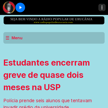
Menu
Estudantes encerram
greve de quase dois
meses na USP
Polícia prende seis alunos que tentavam
invadir prédio da universidade