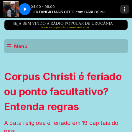
04:00 - 08:00
LOS MACEDO
SERTANEJO MAIS CEDO com CARLOS MACEDO
Menu
Corpus Christi é feriado
ou ponto facultativo?
Entenda regras
A data religiosa é feriado em 19 capitais do
país