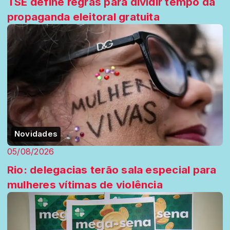
TSE define regras para dividir tempo da
propaganda eleitoral gratuita
Novidades
05/08/2026
Rio: delegacias terão sala especial para
mulheres vítimas de violência