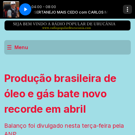
04:00 - 08:00
RLOS MACEDO
SERTANEJO MAIS CEDO com CARLOS MACEDO
Menu
Produção brasileira de
óleo e gás bate novo
recorde em abril
Balanço foi divulgado nesta terça-feira pela
ANP