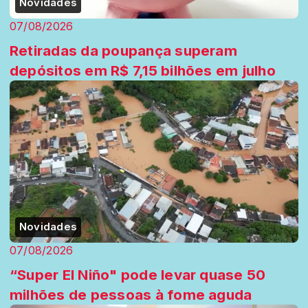
Novidades
07/08/2026
Retiradas da poupança superam
depósitos em R$ 7,15 bilhões em julho
Novidades
07/08/2026
“Super El Niño" pode levar quase 50
milhões de pessoas à fome aguda