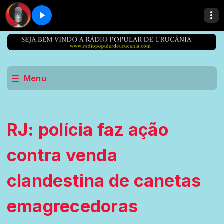
Menu
RJ: polícia faz ação
contra venda
clandestina de canetas
emagrecedoras