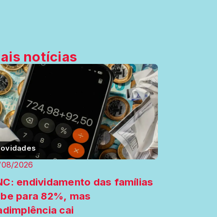
ais notícias
ovidades
/08/2026
C: endividamento das famílias
be para 82%, mas
adimplência cai