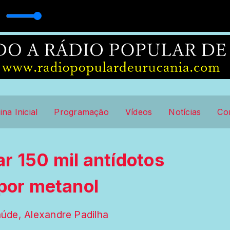
OS MACEDO
ina Inicial
Programação
Vídeos
Notícias
Co
r 150 mil antídotos
 por metanol
Saúde, Alexandre Padilha