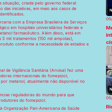
e situação, criada pelo governo federal
 das iniciativas, em meio aos casos de
N
entificados.
06
rceria com a Empresa Brasileira de Serviços
Me
gico em hospitais universitários federais e
etanol farmacêutico. Além disso, está em
in
5 mil tratamentos (150 mil ampolas),
cí
 produto conforme a necessidade de estados e
l de Vigilância Sanitária (Anvisa) fez uma
edores internacionais do fomepizol,
 por metanol, atualmente não disponível no
N
gências reguladoras do mundo para que
06
rodutores do fomepizol.
Ri
o à Organização Pan-Americana da Saúde