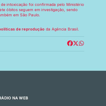
e intoxicação foi confirmada pelo Ministério
ete óbitos seguem em investigação, sendo
também em São Paulo.
políticas de reprodução
da Agência Brasil.
 RÁDIO NA WEB