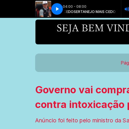
04:00 - 08:00
O MAIS CEDO com CARLOS MACEDO
SERTANEJO MAIS CEDO com CARL
Pág
Governo vai compra
contra intoxicação
Anúncio foi feito pelo ministro da 