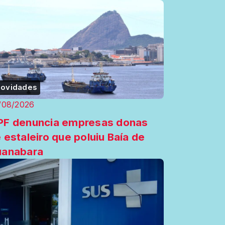
ovidades
/08/2026
F denuncia empresas donas
 estaleiro que poluiu Baía de
uanabara