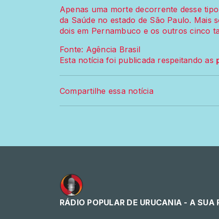
Apenas uma morte decorrente desse tipo d
da Saúde no estado de São Paulo. Mais s
dois em Pernambuco e os outros cinco 
Fonte: Agência Brasil
Esta notícia foi publicada respeitando as
Compartilhe essa notícia
RÁDIO POPULAR DE URUCANIA - A SUA