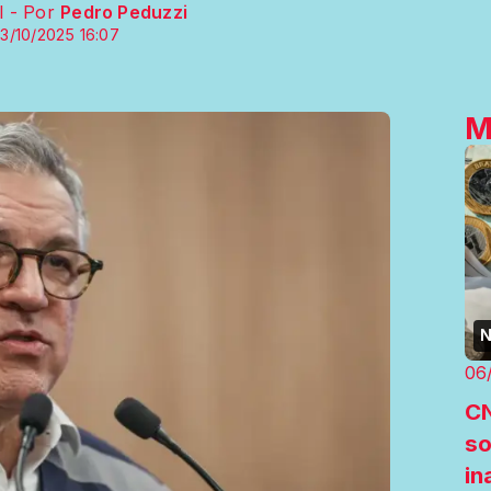
l - Por
Pedro Peduzzi
3/10/2025 16:07
M
N
06
CN
so
in