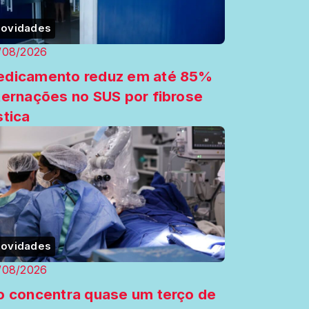
ovidades
/08/2026
dicamento reduz em até 85%
ternações no SUS por fibrose
stica
ovidades
/08/2026
o concentra quase um terço de