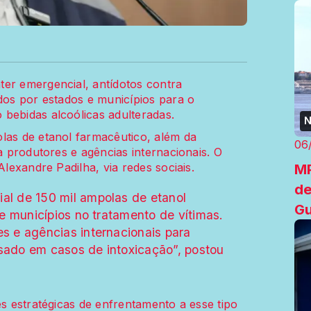
ter emergencial, antídotos contra
ados por estados e municípios para o
bebidas alcoólicas adulteradas.
N
las de etanol farmacêutico, além da
06
 a produtores e agências internacionais. O
MP
Alexandre Padilha, via redes sociais.
de
l de 150 mil ampolas de etanol
G
e municípios no tratamento de vítimas.
s e agências internacionais para
usado em casos de intoxicação”, postou
es estratégicas de enfrentamento a esse tipo