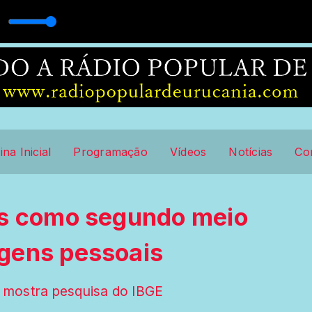
ina Inicial
Programação
Vídeos
Notícias
Co
us como segundo meio
gens pessoais
a, mostra pesquisa do IBGE