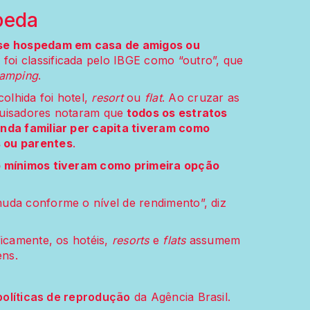
peda
 se hospedam em casa de amigos ou
i classificada pelo IBGE como “outro”, que
amping
.
lhida foi hotel,
resort
ou
flat
. Ao cruzar as
quisadores notaram que
todos os estratos
enda familiar per capita tiveram como
 ou parentes
.
o mínimos tiveram como primeira opção
uda conforme o nível de rendimento”, diz
ficamente, os hotéis,
resorts
e
flats
assumem
ens.
políticas de reprodução
da Agência Brasil.