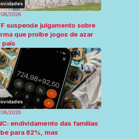
ovidades
/08/2026
F suspende julgamento sobre
rma que proíbe jogos de azar
 país
ovidades
/08/2026
C: endividamento das famílias
be para 82%, mas