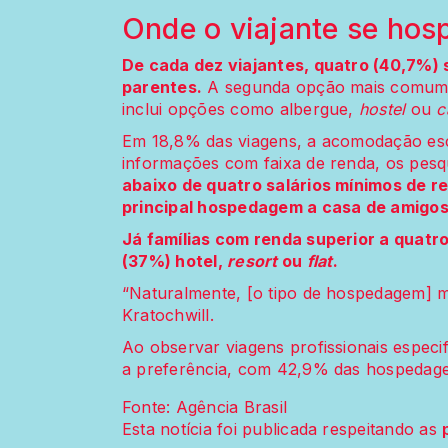
Onde o viajante se hos
De cada dez viajantes, quatro (40,7%)
parentes.
A segunda opção mais comum fo
inclui opções como albergue,
hostel
ou
c
Em 18,8% das viagens, a acomodação esco
informações com faixa de renda, os pes
abaixo de quatro salários mínimos de r
principal hospedagem a casa de amigos
Já famílias com renda superior a quatr
(37%) hotel,
resort
ou
flat
.
“Naturalmente, [o tipo de hospedagem] m
Kratochwill.
Ao observar viagens profissionais especi
a preferência, com 42,9% das hospedag
Fonte: Agência Brasil
Esta notícia foi publicada respeitando as