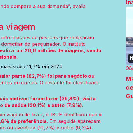
in
ando compara a sua demanda”, avalia
na viagem
 informações de pessoas que realizaram
 domiciliar do pesquisador. O instituto
realizaram 20,6 milhões de viagens, sendo
sionais.
N
ionais subiu 11,7% em 2024
06
aior parte (82,7%) foi para negócio ou
MP
tos ou cursos. O restante foi classificado
de
G
pais motivos foram lazer (39,8%), visita
o de saúde (20,1%) e outro (7,9%).
da viagem de lazer, o IBGE identificou que
a
4,6% da preferência
. Em seguida aparecem
mo ou aventura (21,7%) e outro (9,3%).