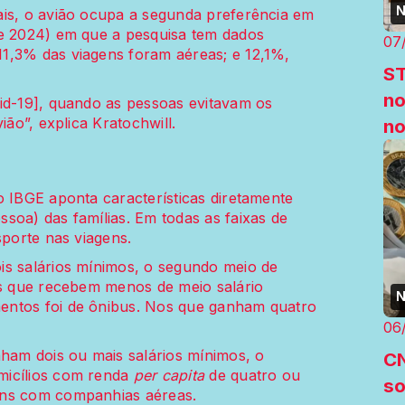
N
ais, o avião ocupa a segunda preferência em
 e 2024) em que a pesquisa tem dados
07
1,3% das viagens foram aéreas; e 12,1%,
ST
no
id-19], quando as pessoas evitavam os
ião”, explica Kratochwill.
no
o IBGE aponta características diretamente
ssoa) das famílias. Em todas as faixas de
sporte nas viagens.
is salários mínimos, o segundo meio de
es que recebem menos de meio salário
N
entos foi de ônibus. Nos que ganham quatro
06
nham dois ou mais salários mínimos, o
CN
micílios com renda
per capita
de quatro ou
so
ens com companhias aéreas.