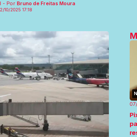
l - Por
Bruno de Freitas Moura
2/10/2025 17:18
M
N
07
Pi
pa
re